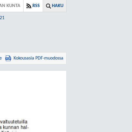
AN KUNTA
RSS
HAKU
021
e
Kokousasia PDF-muodossa