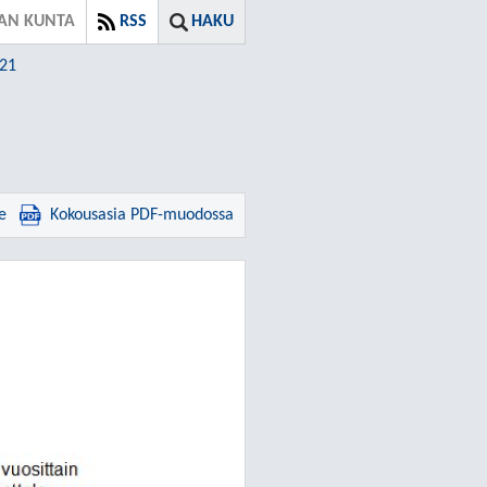
AN KUNTA
RSS
HAKU
021
e
Kokousasia PDF-muodossa