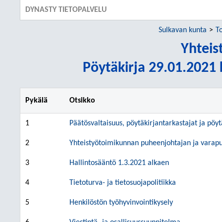
DYNASTY TIETOPALVELU
Sulkavan kunta
T
Yhteis
Pöytäkirja 29.01.2021 k
Pykälä
Otsikko
1
Päätösvaltaisuus, pöytäkirjantarkastajat ja pöyt
2
Yhteistyötoimikunnan puheenjohtajan ja varapu
3
Hallintosääntö 1.3.2021 alkaen
4
Tietoturva- ja tietosuojapolitiikka
5
Henkilöstön työhyvinvointikysely