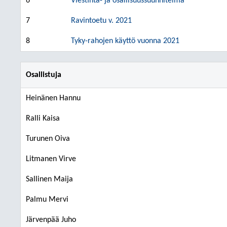
6
Viestintä- ja osallisuussuunnitelma
7
Ravintoetu v. 2021
8
Tyky-rahojen käyttö vuonna 2021
Osallistuja
Heinänen Hannu
Ralli Kaisa
Turunen Oiva
Litmanen Virve
Sallinen Maija
Palmu Mervi
Järvenpää Juho