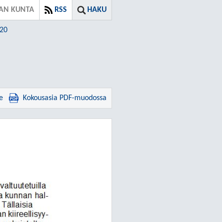
AN KUNTA
RSS
HAKU
020
e
Kokousasia PDF-muodossa