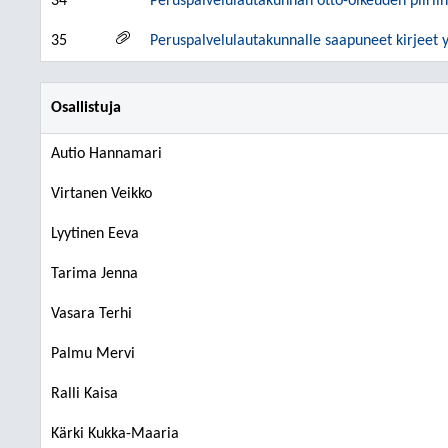
34
Peruspalvelulautakunnan otto-oikeuden piiriin
35
Peruspalvelulautakunnalle saapuneet kirjeet y
Osallistuja
Autio Hannamari
Virtanen Veikko
Lyytinen Eeva
Tarima Jenna
Vasara Terhi
Palmu Mervi
Ralli Kaisa
Kärki Kukka-Maaria