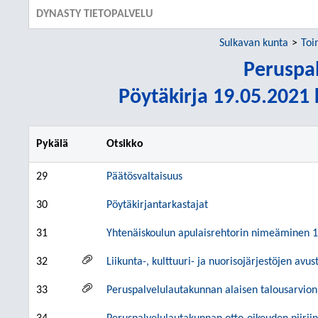
DYNASTY TIETOPALVELU
Sulkavan kunta
Toi
Peruspa
Pöytäkirja 19.05.2021 k
Pykälä
Otsikko
29
Päätösvaltaisuus
30
Pöytäkirjantarkastajat
31
Yhtenäiskoulun apulaisrehtorin nimeäminen 1
32
Liikunta-, kulttuuri- ja nuorisojärjestöjen avus
33
Peruspalvelulautakunnan alaisen talousarvio